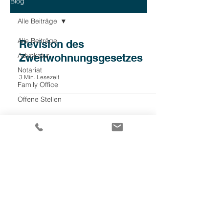
Blog
Alle Beiträge
Alle Beiträge
Revision des
Advokatur
Zweitwohnungsgesetzes
Notariat
3 Min. Lesezeit
Family Office
Offene Stellen