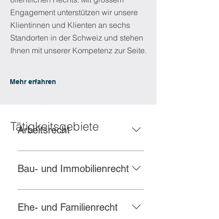
Engagement unterstützen wir unsere
Klientinnen und Klienten an sechs
Standorten in der Schweiz und stehen
Ihnen mit unserer Kompetenz zur Seite.
Mehr erfahren
Tätigkeitsgebiete
Arbeitsrecht
Das Arbeits- und Personalrecht
regelt die Rechte und Pflichten von
Bau- und Immobilienrecht
Arbeitnehmer und Arbeitgeber
sowohl im privaten wie im
Das Immobilien- und Baurecht
öffentlichen Bereich. Es bildet die
betrifft eine Vielzahl komplexer
Ehe- und Familienrecht
rechtliche Grundlage für die
Bereiche, die einer entsprechenden