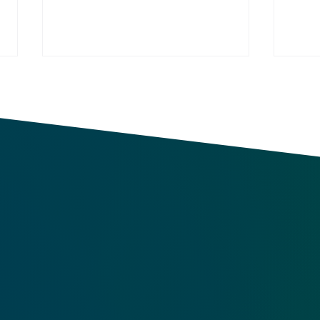
Revisione parziale della
Valor
Legge sulla pianificazione del
cosa
territorio: priorità
del 
dell’agricoltura e gestione
delle immissioni nelle aree
rurali