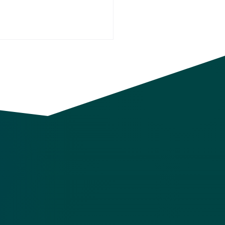
e locativo in Svizzera:
 cambia con la riforma
2025