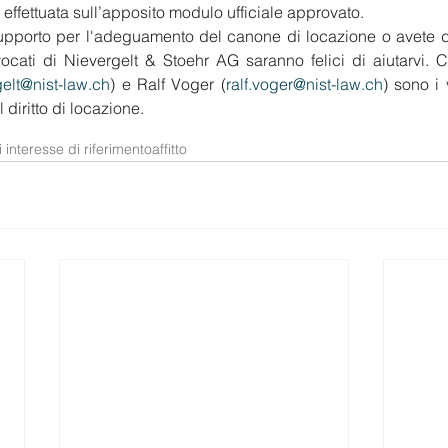
 effettuata sull’apposito modulo ufficiale approvato.
upporto per l'adeguamento del canone di locazione o avete 
vocati di Nievergelt & Stoehr AG saranno felici di aiutarvi. C
gelt@nist-law.ch
) e Ralf Voger (
ralf.voger@nist-law.ch
) sono i v
diritto di locazione.
i interesse di riferimento
affitto