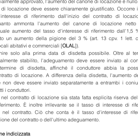
ficialmente approvato, l'aumento del canone di locazione è nullo
di locazione deve essere chiaramente giustificato. Occorre i
nteresse di riferimento dall'inizio del contratto di locazio
nto ammonta l'aumento del canone di locazione netto (i
tuale aumento del tasso d'interesse di riferimento dall'1,5 %
to un aumento della pigione del 3 % (art. 13 cpv. 1 lett. c
locali abitativi e commerciali [
OLAL
]).
ire solo alla prima data di disdetta possibile. Oltre al ter
almente stabilito, l'adeguamento deve essere inviato al cond
 termine di disdetta, affinché il conduttore abbia la possib
tratto di locazione. A differenza della disdetta, l'aumento 
e non deve essere inviato separatamente a entrambi i coniugi
i i conduttori.
el contratto di locazione sia stata fatta esplicita riserva de
ferimento. È inoltre irrilevante se il tasso di interesse di rif
 nel contratto. Ciò che conta è il tasso d'interesse di rife
one del contratto o dell'ultimo adeguamento.
ne indicizzata