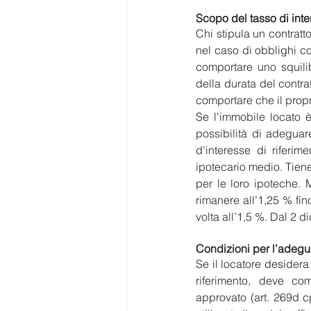
Scopo del tasso di inte
Chi stipula un contratto 
nel caso di obblighi c
comportare uno squilib
della durata del contrat
comportare che il propr
Se l'immobile locato è
possibilità di adeguare
d'interesse di riferim
ipotecario medio. Tien
per le loro ipoteche. 
rimanere all’1,25 % fin
volta all’1,5 %. Dal 2 d
Condizioni per l’adeg
Se il locatore desidera
riferimento, deve com
approvato (art. 269d c