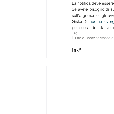
La notifica deve essere
Se avete bisogno di s
sull'argomento, gli av
Giston (
claudia.niever
per domande relative al 
Tag:
Diritto di locazione
tasso d