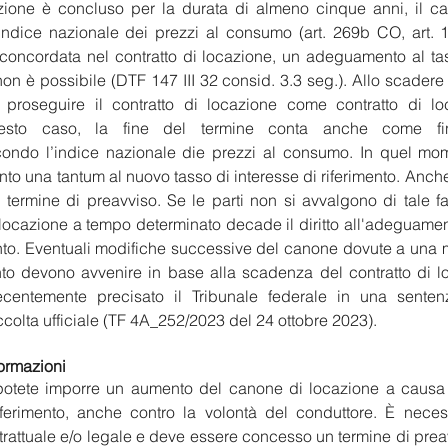
cazione è concluso per la durata di almeno cinque anni, il c
indice nazionale dei prezzi al consumo (art. 269b CO, art. 1
 concordata nel contratto di locazione, un adeguamento al tas
on è possibile (DTF 147 III 32 consid. 3.3 seg.). Allo scadere d
a proseguire il contratto di locazione come contratto di l
uesto caso, la fine del termine conta anche come fin
econdo l’indice nazionale die prezzi al consumo. In quel mo
o una tantum al nuovo tasso di interesse di riferimento. Anche
l termine di preavviso. Se le parti non si avvalgono di tale fac
 locazione a tempo determinato decade il diritto all'adeguamen
ento. Eventuali modifiche successive del canone dovute a una m
ento devono avvenire in base alla scadenza del contratto di 
centemente precisato il Tribunale federale in una sentenz
colta ufficiale (TF 4A_252/2023 del 24 ottobre 2023).
formazioni
e potete imporre un aumento del canone di locazione a causa 
iferimento, anche contro la volontà del conduttore. È necessa
trattuale e/o legale e deve essere concesso un termine di preavv