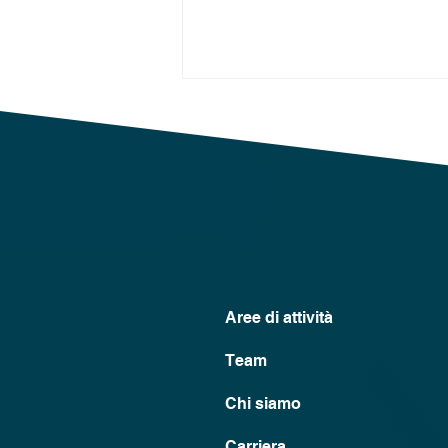
Disdetta “illegittima” da parte
del locatore – una
Aree di attività
supervisione sintetica
Team
Chi siamo
Carriera