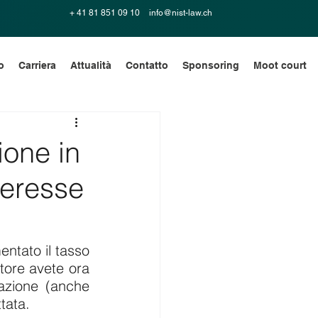
+ 41 81 851 09 10
info@nist-law.ch
o
Carriera
Attualità
Contatto
Sponsoring
Moot court
one in
teresse
ntato il tasso 
tore avete ora 
azione (anche 
tata.