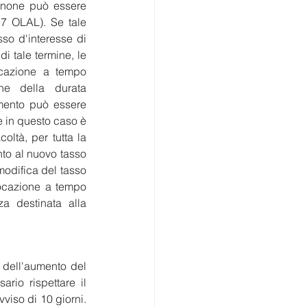
anone può essere 
7 OLAL). Se tale 
so d'interesse di 
i tale termine, le 
ocazione a tempo 
e della durata 
mento può essere 
 in questo caso è 
oltà, per tutta la 
to al nuovo tasso 
odifica del tasso 
locazione a tempo 
a destinata alla 
dell'aumento del 
rio rispettare il 
iso di 10 giorni. 