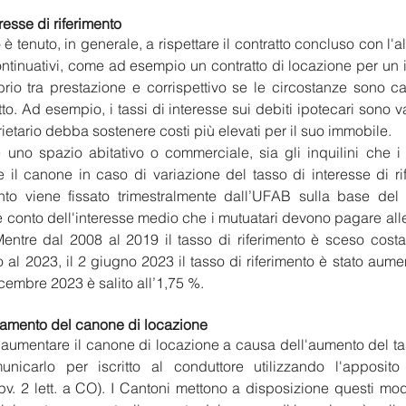
resse di riferimento
è tenuto, in generale, a rispettare il contratto concluso con l'alt
ontinuativi, come ad esempio un contratto di locazione per un 
rio tra prestazione e corrispettivo se le circostanze sono c
to. Ad esempio, i tassi di interesse sui debiti ipotecari sono var
ietario debba sostenere costi più elevati per il suo immobile.
 uno spazio abitativo o commerciale, sia gli inquilini che i 
 il canone in caso di variazione del tasso di interesse di rife
ento viene fissato trimestralmente dall’UFAB sulla base del 
e conto dell'interesse medio che i mutuatari devono pagare all
Mentre dal 2008 al 2019 il tasso di riferimento è sceso cost
o al 2023, il 2 giugno 2023 il tasso di riferimento è stato aume
icembre 2023 è salito all’1,75 %.
uamento del canone di locazione
 aumentare il canone di locazione a causa dell'aumento del tas
unicarlo per iscritto al conduttore utilizzando l'apposito 
pv. 2 lett. a CO). I Cantoni mettono a disposizione questi mod