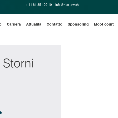
+ 41 81 851 09 10
info@nist-law.ch
o
Carriera
Attualità
Contatto
Sponsoring
Moot court
Storni
ch