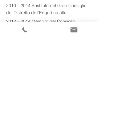
2010 – 2014 Sostituto del Gran Consiglio 
del Distretto dell’Engadina alta
2012 – 2014 Membro del Consiglio 
comunale di Madulain
2017 –          Fondatore | Membro del 
Consiglio di amministrazione della Crypto 
Finance Conference SA
2023 – 2024 Giudice straordinario presso il 
Tribunale amministrativo dei Grigioni
Associazioni professionali
Federazione grigionese degli avvocati
Federazione zurighese degli avvocati
Federazione svizzera dei giuristi
Federazione svizzera degli avvocati