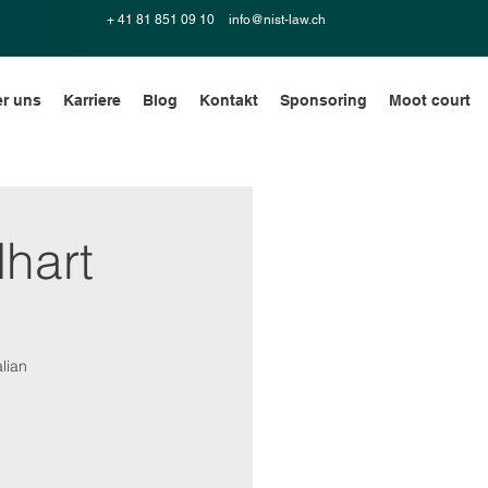
+ 41 81 851 09 10
info@nist-law.ch
r uns
Karriere
Blog
Kontakt
Sponsoring
Moot court
hart
lian