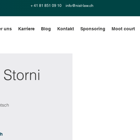
+ 41 81 851 09 10
info@nist-law.ch
r uns
Karriere
Blog
Kontakt
Sponsoring
Moot court
Storni
utsch
ch