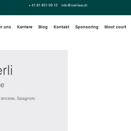
+ 41 81 851 09 10
info@nist-law.ch
r uns
Karriere
Blog
Kontakt
Sponsoring
Moot court
rli
te
 Francese, Spagnolo