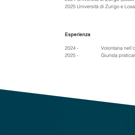
2025	Università di Zurigo e
Esperienza
2024 - 
Oggi
	Volontaria nel
2025 - 
2025
	Giurista pratic