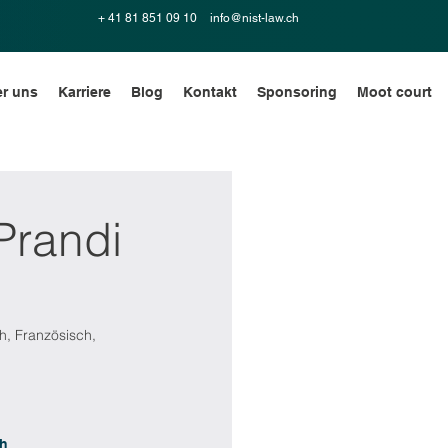
+ 41 81 851 09 10
info@nist-law.ch
r uns
Karriere
Blog
Kontakt
Sponsoring
Moot court
Prandi
ch, Französisch,
ch