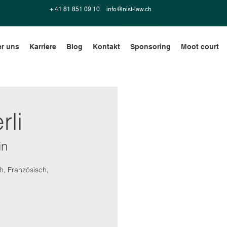
+ 41 81 851 09 10
info@nist-law.ch
r uns
Karriere
Blog
Kontakt
Sponsoring
Moot court
rli
in
ch, Französisch,