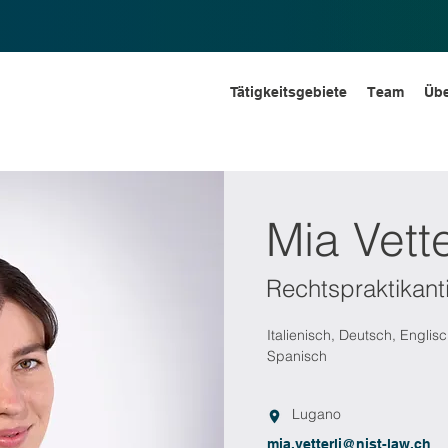
Tätigkeitsgebiete
Team
Übe
Mia Vette
Rechtspraktikant
Italienisch, Deutsch, Englis
Spanisch
Lugano
mia.vetterli@nist-law.ch