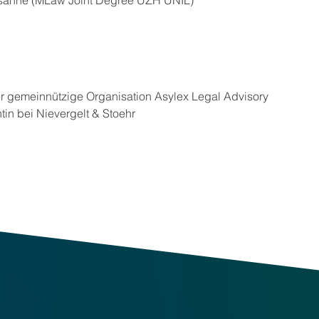
d Lausanne (MLaw Joint Degree UZH UNIL)
 der gemeinnützige Organisation Asylex Legal Advisory
tin bei Nievergelt & Stoehr