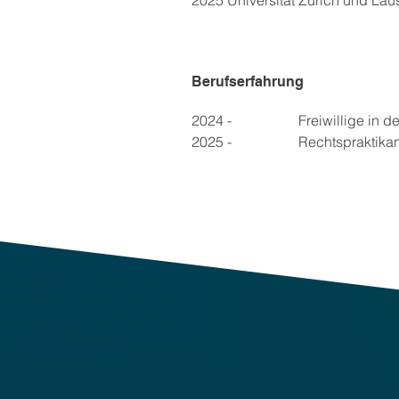
2025	Universität Zürich un
Berufserfahrung
2024 - 
2025
	Freiwillige in
2025 - 
2025
	Rechtspraktikan