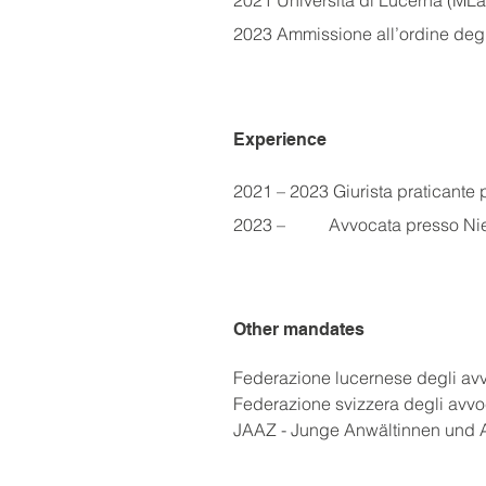
2021 Università di Lucerna (ML
2023 Ammissione all’ordine degl
Experience
2021 – 2023 Giurista praticante 
2023 –          Avvocata presso N
Other mandates
Federazione lucernese degli avv
Federazione svizzera degli avvo
JAAZ - Junge Anwältinnen und A