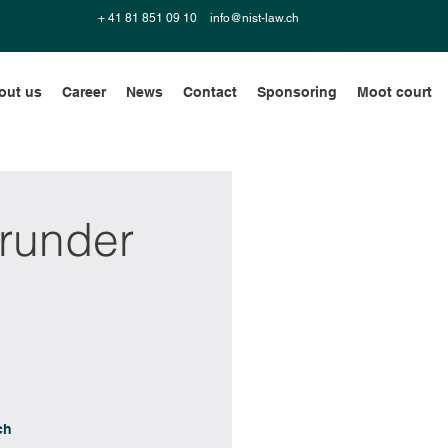
+ 41 81 851 09 10
info@nist-law.ch
out us
Career
News
Contact
Sponsoring
Moot court
frunder
ch