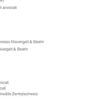
aw)
i avvocati
presso Nievergelt & Stoehr
ievergelt & Stoehr
ocati
cati
lwälte Zentralschweiz