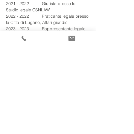
2021 - 2022 	Giurista presso lo 
Studio legale CSNLAW
2022 - 2022 	Praticante legale presso 
la Città di Lugano, Affari giuridici
2023 - 2023 	Rappresentante legale 
nel Centro Federale d'Asilo di Chiasso
2024 - 		Avvocata presso 
Nievergelt & Stoehr
Other mandates
Federazione ticinese degli avvocati
Federazione svizzera degli avvocati