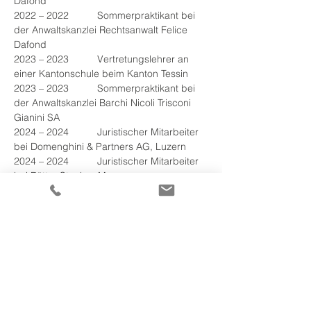
Dafond
2022 – 2022	Sommerpraktikant bei 
der Anwaltskanzlei Rechtsanwalt Felice 
Dafond
2023 – 2023	Vertretungslehrer an 
einer Kantonschule beim Kanton Tessin
2023 – 2023	Sommerpraktikant bei 
der Anwaltskanzlei Barchi Nicoli Trisconi 
Gianini SA
2024 – 2024	Juristischer Mitarbeiter 
bei Domenghini & Partners AG, Luzern
2024 – 2024	Juristischer Mitarbeiter 
bei Rütter Stocker, Meggen
2025 – 2025	Rechtspraktikant beim 
Bezirksgericht der Gerichtsbarkeit 
Locarno-Campagna
2025 – 2025	Rechtspraktikant beim 
Bezirksgericht Vallemaggia
2025 – 2026	Hochschulpraktikant 
beim Bundesverwaltungsgericht (BVGer) 
in St. Gallen
2026 – 
2026
	Rechtspraktikant bei 