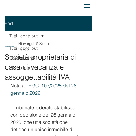
Post
Tutti i contributi
Nievergelt & Stoehr
Tutti i contributi
26 feb
Società proprietaria di
Posti vacanti
casa di vacanza e
Studio legale
assoggettabilità IVA
Nota a 
TF 9C_107/2025 del 26 
gennaio 2026
Il Tribunale federale stabilisce, 
con decisione del 26 gennaio 
2026, che una società che 
detiene un unico immobile di 